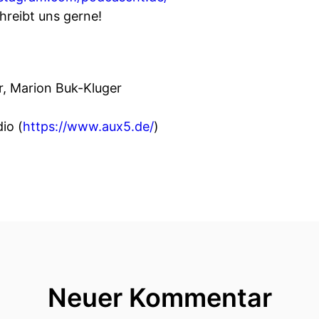
chreibt uns gerne!
r, Marion Buk-Kluger
io (
https://www.aux5.de/
)
Neuer Kommentar