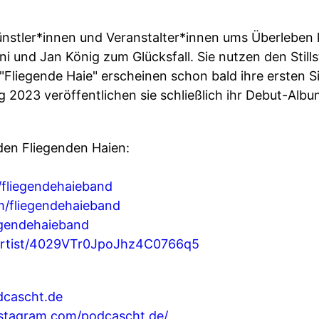
nstler*innen und Veranstalter*innen ums Überleben 
ini und Jan König zum Glücksfall. Sie nutzen den Sti
"Fliegende Haie" erscheinen schon bald ihre ersten Sin
g 2023 veröffentlichen sie schließlich ihr Debut-Alb
den Fliegenden Haien:
fliegendehaieband
/fliegendehaieband
egendehaieband
/artist/4029VTr0JpoJhz4C0766q5
dcascht.de
nstagram.com/podcascht.de/